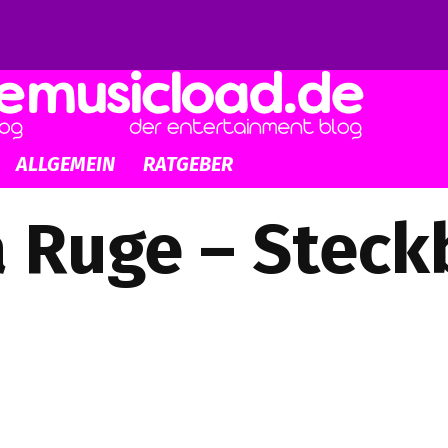
ALLGEMEIN
RATGEBER
 Ruge – Steck