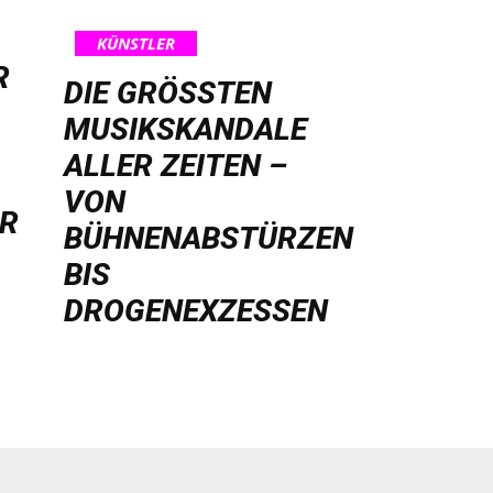
KÜNSTLER
R
DIE GRÖSSTEN M
USIKSKANDALE A
LLER ZEITEN – V
ON B
HR
ÜHNENABSTÜRZEN B
IS D
ROGENEXZESSEN