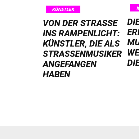
KÜNSTLER
DI
VON DER STRASSE I
ER
NS RAMPENLICHT: K
MU
ÜNSTLER, DIE ALS S
WE
TRASSENMUSIKER AN
DI
GEFANGEN HA
BEN