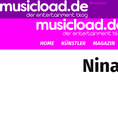
Musicload
HOME
KÜNSTLER
MAGAZIN
Nina