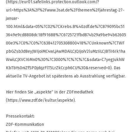
(https://eur01.safelinks.protection.outlook.com/?
url=https%3A%2F%2Fwww.3sat.de%2Fthemen%2Fjahrestag-27-
januar-
100.html&data=05%7C02%7CKrebs.B%40zdf.de%7C879095bc51
3649e9cd8808dc18f91688%7C6725721fbd874b29a9be94b62605
00e3%7C0%7C0%7C638412705308800418%7CUnknown%7CTWF
pbGZsb3d8eyJWIjoiMC4wLjAwMDAiLCJQIjoiV2luMzIiLCJBTiI6Ik1ha
WwiLCJXVCI6Mn0%3D%7C3000%7C%7C%7C&sdata=C7yegJukhW
KbTbYs0niZfSPDjdqzFlT5LrZkCcph6CU%3D&reserved=0). Das
aktuelle TV-Angebot ist spätestens ab Ausstrahlung verfügbar.
Hier finden Sie „aspekte“ in der ZDFmediathek
(https://www.zdf.de/kultur/aspekte).
Pressekontakt:
ZDF-Kommunikation