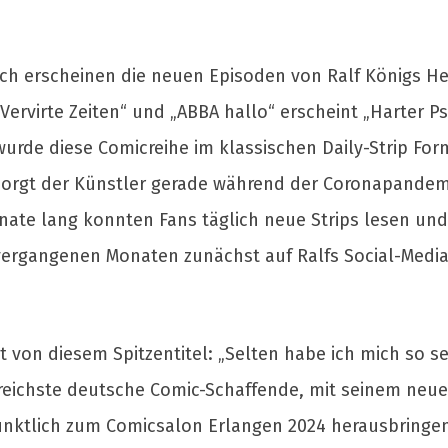
lich erscheinen die neuen Episoden von Ralf Königs H
Vervirte Zeiten“ und „ABBA hallo“ erscheint „Harter Ps
wurde diese Comicreihe im klassischen Daily-Strip Fo
 sorgt der Künstler gerade während der Coronapandem
onate lang konnten Fans täglich neue Strips lesen un
n vergangenen Monaten zunächst auf Ralfs Social-Med
rt von diesem Spitzentitel: „Selten habe ich mich so s
greichste deutsche Comic-Schaffende, mit seinem neue
nktlich zum Comicsalon Erlangen 2024 herausbringen