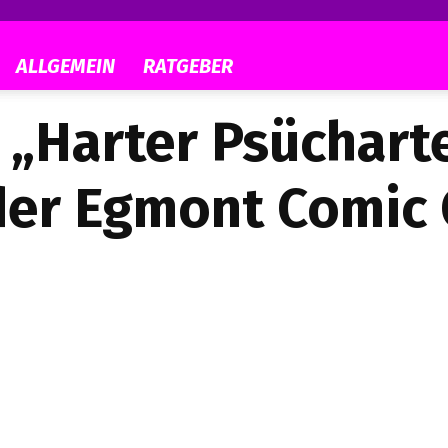
ALLGEMEIN
RATGEBER
s „Harter Psüchart
der Egmont Comic 