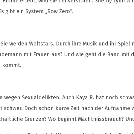
Bühne erlebt, wird sie tief verstören. Shelby Lynn wir
Es gibt ein System „Row Zero“.
e werden Weltstars. Durch ihre Musik und ihr Spiel 
Lindemann mit Frauen aus? Und wie geht die Band mit
n kommt.
ann wegen Sexualdelikten. Auch Kaya R. hat noch sch
gt schwer. Doch schon kurze Zeit nach der Aufnahme w
schaftliche Grenzen? Wo beginnt Machtmissbrauch? Un