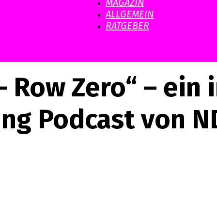
MAGAZIN
ALLGEMEIN
RATGEBER
 Row Zero“ – ein i
ling Podcast von N