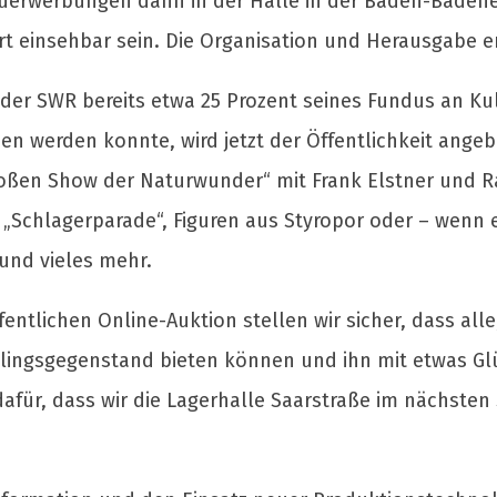
euerwerbungen dann in der Halle in der Baden-Baden
t einsehbar sein. Die Organisation und Herausgabe e
der SWR bereits etwa 25 Prozent seines Fundus an Kul
n werden konnte, wird jetzt der Öffentlichkeit angebo
oßen Show der Naturwunder“ mit Frank Elstner und R
 „Schlagerparade“, Figuren aus Styropor oder – wenn e
und vieles mehr.
ntlichen Online-Auktion stellen wir sicher, dass alle, 
eblingsgegenstand bieten können und ihn mit etwas Gl
dafür, dass wir die Lagerhalle Saarstraße im nächsten