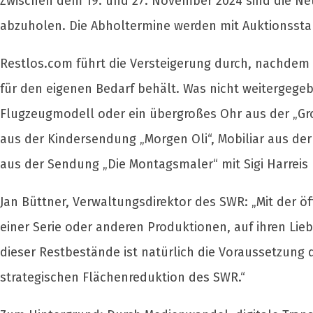
Zwischen dem 19. und 27. November 2024 sind die N
abzuholen. Die Abholtermine werden mit Auktionsstar
Restlos.com führt die Versteigerung durch, nachdem 
für den eigenen Bedarf behält. Was nicht weitergegebe
Flugzeugmodell oder ein übergroßes Ohr aus der „Gr
aus der Kindersendung „Morgen Oli“, Mobiliar aus der
aus der Sendung „Die Montagsmaler“ mit Sigi Harreis 
Jan Büttner, Verwaltungsdirektor des SWR: „Mit der öffe
einer Serie oder anderen Produktionen, auf ihren Li
dieser Restbestände ist natürlich die Voraussetzung 
strategischen Flächenreduktion des SWR.“