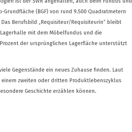
logien ist der SWR angehalten, auch beim Fundus und
tto-Grundfläche (BGF) von rund 9.500 Quadratmetern
Das Berufsbild „Requisiteur/Requisiteurin“ bleibt
r Lagerhalle mit dem Möbelfundus und die
rozent der ursprünglichen Lagerfläche unterstützt
 viele Gegenstände ein neues Zuhause finden. Laut
h einem zweiten oder dritten Produktlebenszyklus
 besondere Geschichte erzählen können.