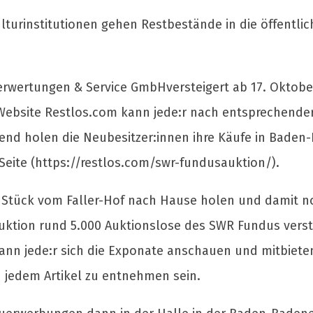
turinstitutionen gehen Restbestände in die öffentlich
erwertungen & Service GmbHversteigert ab 17. Oktobe
 Website Restlos.com kann jede:r nach entsprechender 
ßend holen die Neubesitzer:innen ihre Käufe in Baden-
Seite (https://restlos.com/swr-fundusauktion/).
ein Stück vom Faller-Hof nach Hause holen und damit n
Auktion rund 5.000 Auktionslose des SWR Fundus verste
 kann jede:r sich die Exponate anschauen und mitbiet
 jedem Artikel zu entnehmen sein.