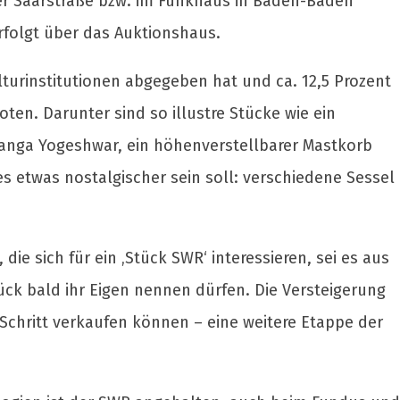
er Saarstraße bzw. im Funkhaus in Baden-Baden
rfolgt über das Auktionshaus.
turinstitutionen abgegeben hat und ca. 12,5 Prozent
ten. Darunter sind so illustre Stücke wie ein
anga Yogeshwar, ein höhenverstellbarer Mastkorb
s etwas nostalgischer sein soll: verschiedene Sessel
die sich für ein ‚Stück SWR‘ interessieren, sei es aus
ück bald ihr Eigen nennen dürfen. Die Versteigerung
 Schritt verkaufen können – eine weitere Etappe der