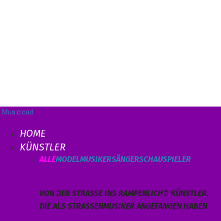
Musicload
HOME
KÜNSTLER
ALLE
MODEL
MUSIKER
SÄNGER
SCHAUSPIELER
VON DER STRASSE INS RAMPENLICHT: KÜNSTLER, D
IE ALS STRASSENMUSIKER ANGEFANGEN HABEN