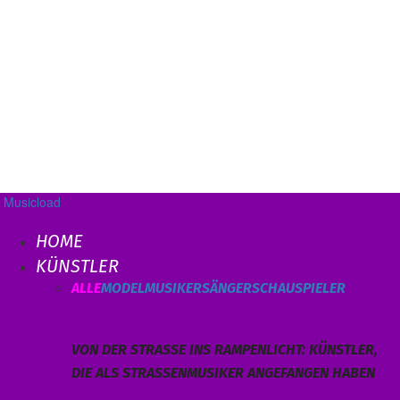
Musicload
HOME
KÜNSTLER
ALLE
MODEL
MUSIKER
SÄNGER
SCHAUSPIELER
VON DER STRASSE INS RAMPENLICHT: KÜNSTLER, D
IE ALS STRASSENMUSIKER ANGEFANGEN HABEN