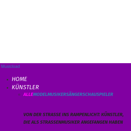
Musicload
HOME
KÜNSTLER
ALLE
MODEL
MUSIKER
SÄNGER
SCHAUSPIELER
VON DER STRASSE INS RAMPENLICHT: KÜNSTLER, D
IE ALS STRASSENMUSIKER ANGEFANGEN HABEN