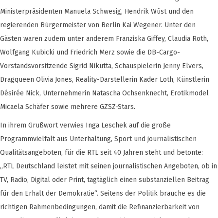
Ministerpräsidenten Manuela Schwesig, Hendrik Wüst und den
regierenden Bürgermeister von Berlin Kai Wegener. Unter den
Gästen waren zudem unter anderem Franziska Giffey, Claudia Roth,
Wolfgang Kubicki und Friedrich Merz sowie die DB-Cargo-
Vorstandsvorsitzende Sigrid Nikutta, Schauspielerin Jenny Elvers,
Dragqueen Olivia Jones, Reality-Darstellerin Kader Loth, Künstlerin
Désirée Nick, Unternehmerin Natascha Ochsenknecht, Erotikmodel
Micaela Schäfer sowie mehrere GZSZ-Stars.
In ihrem Grußwort verwies Inga Leschek auf die große
Programmvielfalt aus Unterhaltung, Sport und journalistischen
Qualitätsangeboten, für die RTL seit 40 Jahren steht und betonte:
„RTL Deutschland leistet mit seinen journalistischen Angeboten, ob in
TV, Radio, Digital oder Print, tagtäglich einen substanziellen Beitrag
für den Erhalt der Demokratie“. Seitens der Politik brauche es die
richtigen Rahmenbedingungen, damit die Refinanzierbarkeit von