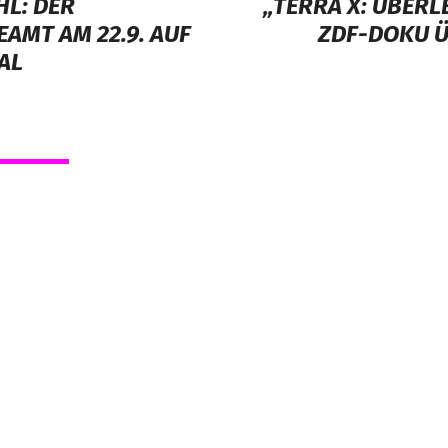
L: DER
„TERRA X: ÜBERLE
AMT AM 22.9. AUF
ZDF-DOKU Ü
AL