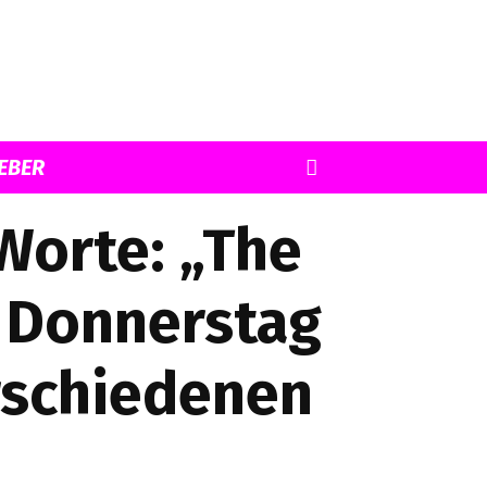
EBER
Worte: „The
m Donnerstag
rschiedenen