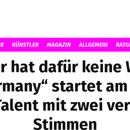
Musicload
E
KÜNSTLER
MAGAZIN
ALLGEMEIN
RATG
 hat dafür keine 
rmany“ startet a
Talent mit zwei ve
Stimmen