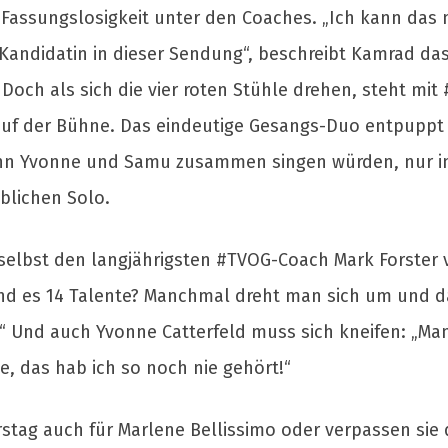
Fassungslosigkeit unter den Coaches. „Ich kann das n
e Kandidatin in dieser Sendung“, beschreibt Kamrad das
 Doch als sich die vier roten Stühle drehen, steht mit
 auf der Bühne. Das eindeutige Gesangs-Duo entpuppt
enn Yvonne und Samu zusammen singen würden, nur in r
lichen Solo.
 selbst den langjährigsten #TVOG-Coach Mark Forster vo
sind es 14 Talente? Manchmal dreht man sich um und 
.“ Und auch Yvonne Catterfeld muss sich kneifen: „M
ge, das hab ich so noch nie gehört!“
tag auch für Marlene Bellissimo oder verpassen sie d