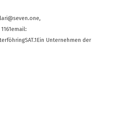
llari@seven.one
,
 1161email:
erföhringSAT.1Ein Unternehmen der