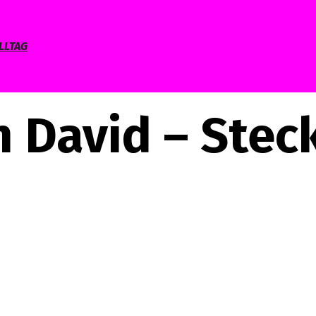
LLTAG
n David – Stec