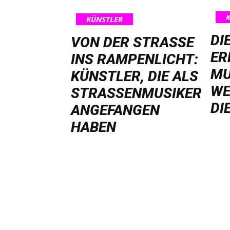
KÜNSTLER
DI
VON DER STRASSE I
ER
NS RAMPENLICHT: K
MU
ÜNSTLER, DIE ALS S
WE
TRASSENMUSIKER AN
DI
GEFANGEN HA
BEN