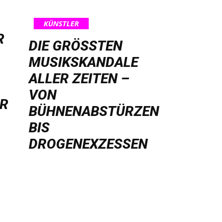
KÜNSTLER
R
DIE GRÖSSTEN M
USIKSKANDALE A
LLER ZEITEN – V
ON B
HR
ÜHNENABSTÜRZEN B
IS D
ROGENEXZESSEN