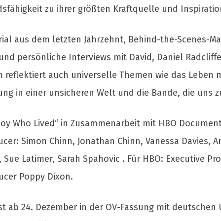
ähigkeit zu ihrer größten Kraftquelle und Inspiratio
rial aus dem letzten Jahrzehnt, Behind-the-Scenes-Ma
d persönliche Interviews mit David, Daniel Radcliffe
m reflektiert auch universelle Themen wie das Leben 
ung in einer unsicheren Welt und die Bande, die uns
Boy Who Lived“ in Zusammenarbeit mit HBO Documentar
ucer: Simon Chinn, Jonathan Chinn, Vanessa Davies, A
, Sue Latimer, Sarah Spahovic . Für HBO: Executive Pr
ducer Poppy Dixon.
st ab 24. Dezember in der OV-Fassung mit deutschen 