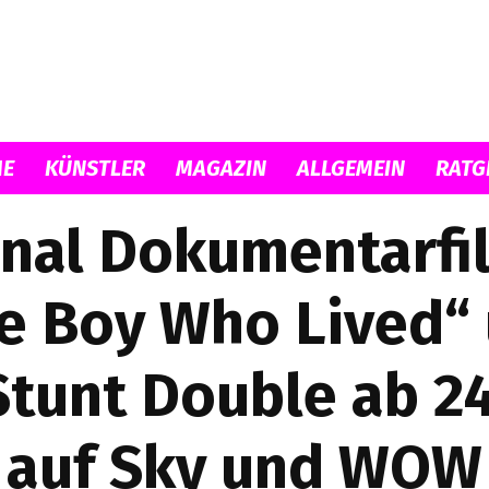
Musicload
E
KÜNSTLER
MAGAZIN
ALLGEMEIN
RATG
inal Dokumentarfi
e Boy Who Lived“ 
 Stunt Double ab 2
auf Sky und WOW