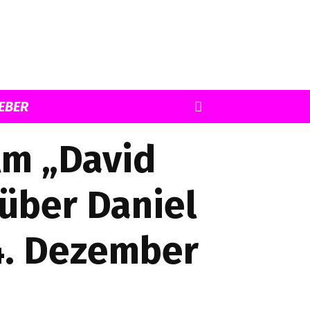
EBER
lm „David
über Daniel
4. Dezember