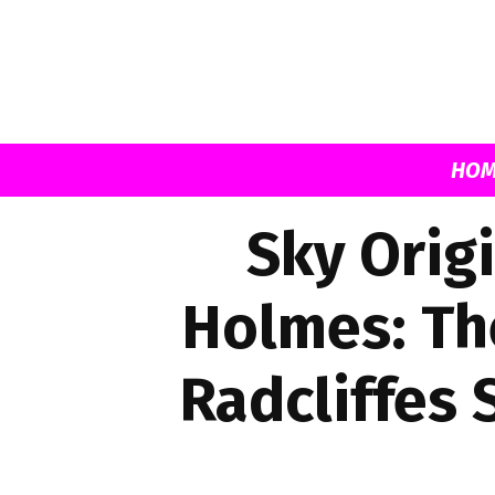
HOM
Sky Orig
Holmes: Th
Radcliffes