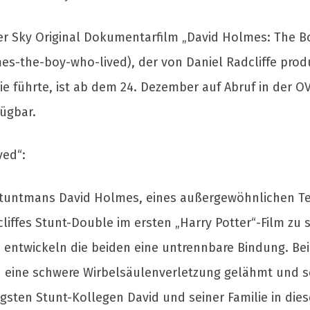
er Sky Original Dokumentarfilm „David Holmes: The B
es-the-boy-who-lived), der von Daniel Radcliffe pro
gie führte, ist ab dem 24. Dezember auf Abruf in der O
ügbar.
ved“:
 Stuntmans David Holmes, eines außergewöhnlichen T
ffes Stunt-Double im ersten „Harry Potter“-Film zu sp
e entwickeln die beiden eine untrennbare Bindung. Beim
h eine schwere Wirbelsäulenverletzung gelähmt und s
ngsten Stunt-Kollegen David und seiner Familie in dies