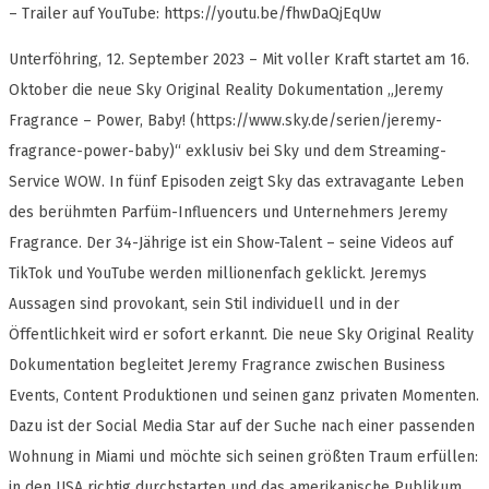
– Trailer auf YouTube: https://youtu.be/fhwDaQjEqUw
Unterföhring, 12. September 2023 – Mit voller Kraft startet am 16.
Oktober die neue Sky Original Reality Dokumentation „Jeremy
Fragrance – Power, Baby! (https://www.sky.de/serien/jeremy-
fragrance-power-baby)“ exklusiv bei Sky und dem Streaming-
Service WOW. In fünf Episoden zeigt Sky das extravagante Leben
des berühmten Parfüm-Influencers und Unternehmers Jeremy
Fragrance. Der 34-Jährige ist ein Show-Talent – seine Videos auf
TikTok und YouTube werden millionenfach geklickt. Jeremys
Aussagen sind provokant, sein Stil individuell und in der
Öffentlichkeit wird er sofort erkannt. Die neue Sky Original Reality
Dokumentation begleitet Jeremy Fragrance zwischen Business
Events, Content Produktionen und seinen ganz privaten Momenten.
Dazu ist der Social Media Star auf der Suche nach einer passenden
Wohnung in Miami und möchte sich seinen größten Traum erfüllen:
in den USA richtig durchstarten und das amerikanische Publikum