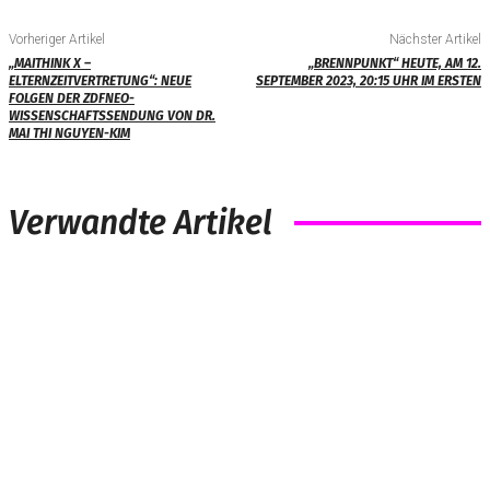
Vorheriger Artikel
Nächster Artikel
„MAITHINK X –
„BRENNPUNKT“ HEUTE, AM 12.
ELTERNZEITVERTRETUNG“: NEUE
SEPTEMBER 2023, 20:15 UHR IM ERSTEN
FOLGEN DER ZDFNEO-
WISSENSCHAFTSSENDUNG VON DR.
MAI THI NGUYEN-KIM
Verwandte Artikel