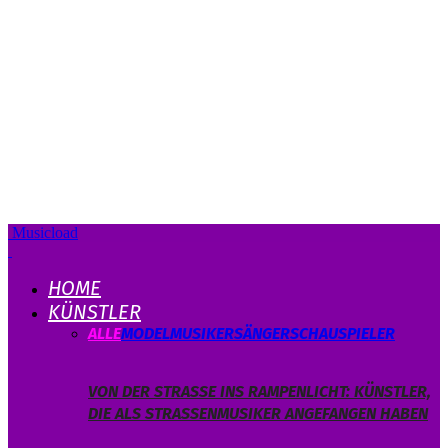
Musicload
HOME
KÜNSTLER
ALLE
MODEL
MUSIKER
SÄNGER
SCHAUSPIELER
VON DER STRASSE INS RAMPENLICHT: KÜNSTLER, D
IE ALS STRASSENMUSIKER ANGEFANGEN HABEN