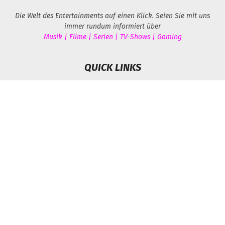
Die Welt des Entertainments auf einen Klick. Seien Sie mit uns
immer rundum informiert über
Musik | Filme | Serien | TV-Shows | Gaming
QUICK LINKS
Home
Künstler
Magazin
Allgemein
Ratgeber
FOLGEN SIE UNS
Impressum
Datenschutzerklärung
Über uns
Werbung