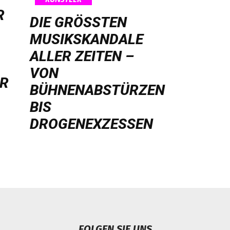
R
DIE GRÖSSTEN M
USIKSKANDALE A
LLER ZEITEN – V
ON B
HR
ÜHNENABSTÜRZEN B
IS D
ROGENEXZESSEN
FOLGEN SIE UNS