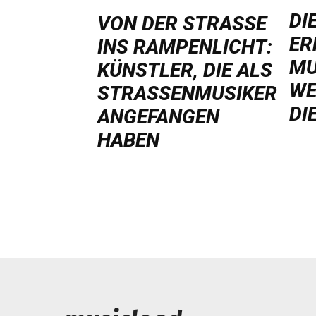
DI
VON DER STRASSE I
ER
NS RAMPENLICHT: K
MU
ÜNSTLER, DIE ALS S
WE
TRASSENMUSIKER AN
DI
GEFANGEN HA
BEN