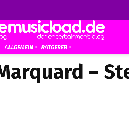
ALLGEMEIN
RATGEBER
Marquard – St