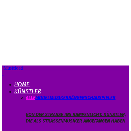
Musicload
HOME
KÜNSTLER
ALLE
MODEL
MUSIKER
SÄNGER
SCHAUSPIELER
VON DER STRASSE INS RAMPENLICHT: KÜNSTLER, D
IE ALS STRASSENMUSIKER ANGEFANGEN HABEN