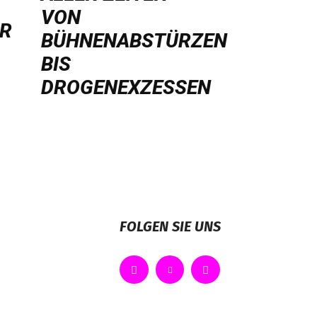
ON B
HR
ÜHNENABSTÜRZEN B
IS D
ROGENEXZESSEN
FOLGEN SIE UNS