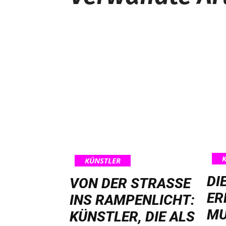
KÜNSTLER
DI
VON DER STRASSE I
ER
NS RAMPENLICHT: K
MU
ÜNSTLER, DIE ALS S