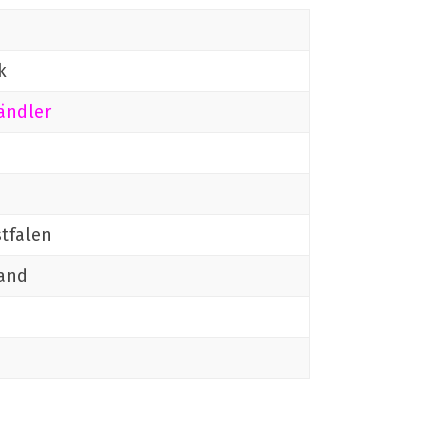
k
ändler
tfalen
and