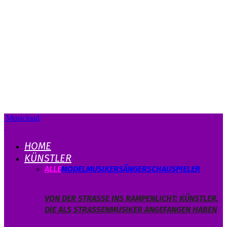
Musicload
HOME
KÜNSTLER
ALLE
MODEL
MUSIKER
SÄNGER
SCHAUSPIELER
VON DER STRASSE INS RAMPENLICHT: KÜNSTLER, D
IE ALS STRASSENMUSIKER ANGEFANGEN HABEN