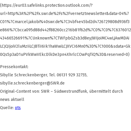
(https://eur03.safelinks.protection.outlook.com/?
url=http%3A%2F%2Fx.swr.de%2Fs%2Fvernetztnewsletter&data=04%7
C01%7Cmarcel.jakobi%40swr.de%7C34bf4e45bd2d4726729808d936f3
e866%7Cbcca095d88d442f88260cc216b81f62d%7C0%7C0%7C6376012
43466526691%7CUnknown%7CTWFpbGZsb3d8eyJWIjoiMC4wLjAwMDAi
LCJQIjoiV2luMzIiLCJBTiI6Ik1haWwiLCJXVCI6Mn0%3D%7C1000&sdata=Gk
0Qs5p3aD1uPVkWwVEkcDlkDe3pn4XhrlcCOwPqTiQ%3D&reserved=0)
Pressekontakt:
Sibylle Schreckenberger, Tel. 06131 929 32755,
sibylle.schreckenberger@SWR.de
Original-Content von: SWR – Südwestrundfunk, übermittelt durch
news aktuell
Quelle:
ots