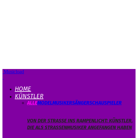
Musicload
HOME
KÜNSTLER
ALLE
MODEL
MUSIKER
SÄNGER
SCHAUSPIELER
VON DER STRASSE INS RAMPENLICHT: KÜNSTLER, D
IE ALS STRASSENMUSIKER ANGEFANGEN HABEN