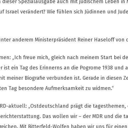
 dieser Spezialausgabe auch mit jüdischem Leben in M
uf Israel verändert? Wie fühlen sich Jüdinnen und Jud
unter anderem Ministerpräsident Reiner Haseloff von 
en: „Ich freue mich, gleich nach meinem Start bei de
r ist ein Tag des Erinnerns an die Pogrome 1938 und 
it meiner Biografie verbunden ist. Gerade in diesen Ze
nten Tag besondere Aufmerksamkeit zu widmen.“
ARD-aktuell: „Ostdeutschland prägt die tagesthemen, 
Berichterstattung. Das wollen wir – der MDR und die
ichen. Mit Bitterfeld-Wolfen haben wir uns für einen 