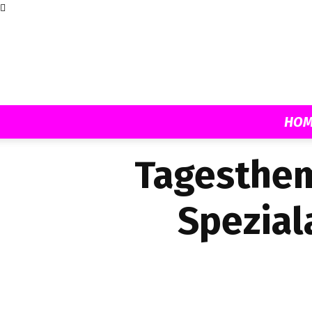
HOM
Tagesthem
Spezia