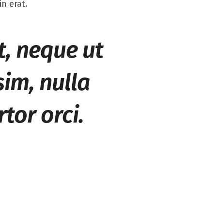
n erat.
t, neque ut
im, nulla
tor orci.