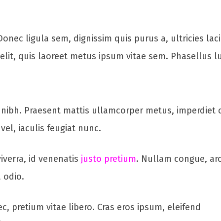
Donec ligula sem, dignissim quis purus a, ultricies lac
 elit, quis laoreet metus ipsum vitae sem. Phasellus l
c nibh. Praesent mattis ullamcorper metus, imperdiet
el, iaculis feugiat nunc.
iverra, id venenatis
justo pretium
. Nullam congue, ar
a odio.
c, pretium vitae libero. Cras eros ipsum, eleifend