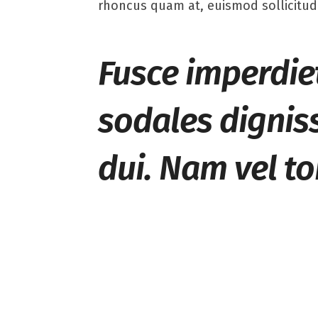
rhoncus quam at, euismod sollicitudi
Fusce imperdie
sodales digniss
dui. Nam vel tor