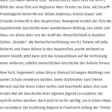
Nach „Ein Mann namens Otto“ kommt am 25. April 2024 mit WHITE
BIRD der neue Film von Regisseur Marc Forster ins Kino, mit Oscar®-
Preisträgerin Helen Mirren, Gillian Anderson, Ariella Glaser und
Orlando Schwerdt in den Hauptrollen. Bewegend erzählt der Film die
inspirierende Geschichte einer wunderbaren Rettung, von Liebe und
Hass, vor allem aber von der Kraft der Menschlichkeit in dunklen
Zeiten. „Wunder“, die Bestsellerverfilmung von R.J. Palacio mit Julia
Roberts und Owen Wilson in den Hauptrollen, wurde weltweit zu
einem Kinohit. Jetzt kann sich das Kinopublikum auf die Verfilmung
einer weiteren, zutiefst menschlichen Geschichte der Autorin freuen.
New York, Gegenwart: Julian (Bryce Gheisar) ist wegen Mobbings von
seiner Schule verwiesen worden. Seine Großmutter Sara (Helen
Mirren) möchte ihrem Enkel helfen und beschließt daher, ihm zum
ersten Mal die Geschichte ihrer eigenen Jugend zu erzählen. Sie
spricht selten darüber, doch jetzt ist es ihr wichtig, um in Julian etwas
zu verändern. Die Erzählung beginnt in Frankreich Anfang der 1940er