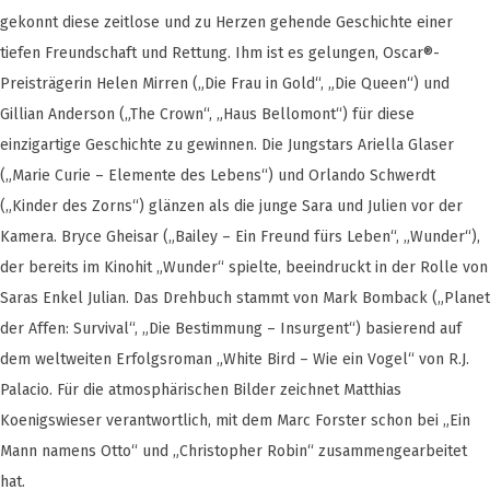
gekonnt diese zeitlose und zu Herzen gehende Geschichte einer
tiefen Freundschaft und Rettung. Ihm ist es gelungen, Oscar®-
Preisträgerin Helen Mirren („Die Frau in Gold“, „Die Queen“) und
Gillian Anderson („The Crown“, „Haus Bellomont“) für diese
einzigartige Geschichte zu gewinnen. Die Jungstars Ariella Glaser
(„Marie Curie – Elemente des Lebens“) und Orlando Schwerdt
(„Kinder des Zorns“) glänzen als die junge Sara und Julien vor der
Kamera. Bryce Gheisar („Bailey – Ein Freund fürs Leben“, „Wunder“),
der bereits im Kinohit „Wunder“ spielte, beeindruckt in der Rolle von
Saras Enkel Julian. Das Drehbuch stammt von Mark Bomback („Planet
der Affen: Survival“, „Die Bestimmung – Insurgent“) basierend auf
dem weltweiten Erfolgsroman „White Bird – Wie ein Vogel“ von R.J.
Palacio. Für die atmosphärischen Bilder zeichnet Matthias
Koenigswieser verantwortlich, mit dem Marc Forster schon bei „Ein
Mann namens Otto“ und „Christopher Robin“ zusammengearbeitet
hat.