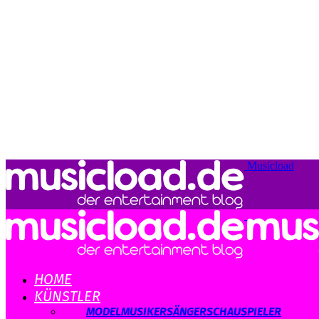
Musicload
HOME
KÜNSTLER
ALLE
MODEL
MUSIKER
SÄNGER
SCHAUSPIELER