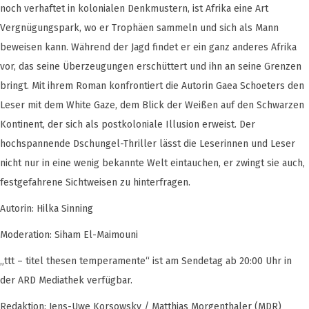
noch verhaftet in kolonialen Denkmustern, ist Afrika eine Art
Vergnügungspark, wo er Trophäen sammeln und sich als Mann
beweisen kann. Während der Jagd findet er ein ganz anderes Afrika
vor, das seine Überzeugungen erschüttert und ihn an seine Grenzen
bringt. Mit ihrem Roman konfrontiert die Autorin Gaea Schoeters den
Leser mit dem White Gaze, dem Blick der Weißen auf den Schwarzen
Kontinent, der sich als postkoloniale Illusion erweist. Der
hochspannende Dschungel-Thriller lässt die Leserinnen und Leser
nicht nur in eine wenig bekannte Welt eintauchen, er zwingt sie auch,
festgefahrene Sichtweisen zu hinterfragen.
Autorin: Hilka Sinning
Moderation: Siham El-Maimouni
„ttt – titel thesen temperamente“ ist am Sendetag ab 20:00 Uhr in
der ARD Mediathek verfügbar.
Redaktion: Jens-Uwe Korsowsky / Matthias Morgenthaler (MDR)