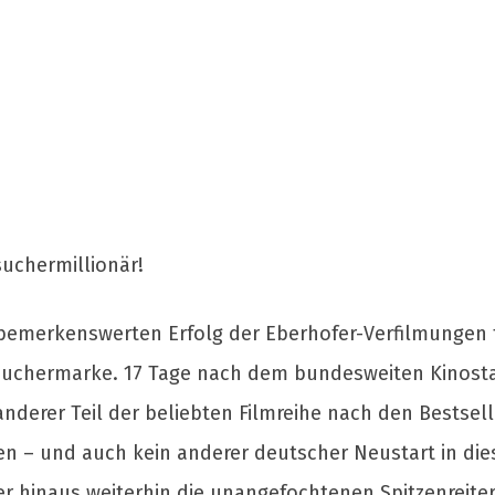
suchermillionär!
merkenswerten Erfolg der Eberhofer-Verfilmungen f
esuchermarke. 17 Tage nach dem bundesweiten Kinos
nderer Teil der beliebten Filmreihe nach den Bestsell
en – und auch kein anderer deutscher Neustart in die
ber hinaus weiterhin die unangefochtenen Spitzenreiter