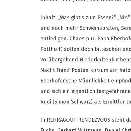
Inhalt: „Was gibt’s zum Essen?“ „Nix
und noch mehr Schweinsbraten, Semme
entledigen. Chaos pur! Papa Eberhofe
Potthoff) sollen doch bitteschön end
vorübergehend Niederkaltenkirchens 
Macht Franz‘ Posten kurzum auf halbt
Eberhofer’sche Männlichkeit empfindl
und sich ein eigentlich festgefahren
Rudi (Simon Schwarz) als Ermittler-
In REHRAGOUT-RENDEZVOUS steht der b
Fuchs, Gerhard Wittmann, Daniel Chr