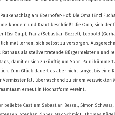
.“ Paukenschlag am Eberhofer-Hof: Die Oma (Enzi Fuchs
lknödeln und Kraut beschließt die Oma, sich der fa
r (Eisi Gulp), Franz (Sebastian Bezzel), Leopold (Gerh
lich mal lernen, sich selbst zu versorgen. Ausgerech
Rathaus als stellvertretende Bürgermeisterin und r
ags, damit er sich zukünftig um Sohn Pauli kümmert. 
ich. Zum Glück dauert es aber nicht lange, bis eine 
er Vermisstenfall überraschend zu einem verzwickten M
Dreamteam erneut in Höchstform vereint.
eliebte Cast um Sebastian Bezzel, Simon Schwarz, Lis
istensen, Stephan Zinner, Max Schmidt, Thomas Kügel,