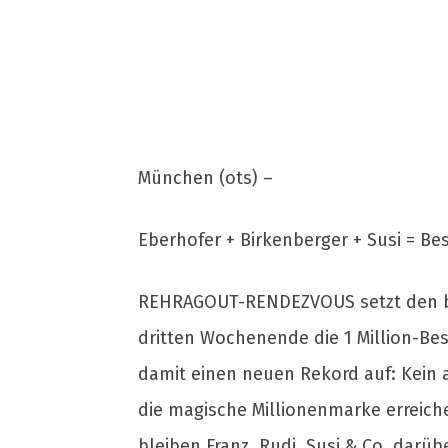
München (ots) –
Eberhofer + Birkenberger + Susi = Be
REHRAGOUT-RENDEZVOUS setzt den be
dritten Wochenende die 1 Million-B
damit einen neuen Rekord auf: Kein a
die magische Millionenmarke erreich
bleiben Franz, Rudi, Susi & Co. darü