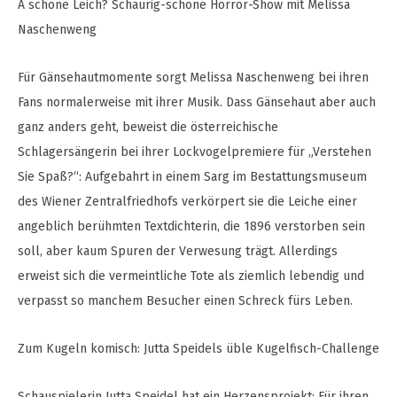
A schöne Leich? Schaurig-schöne Horror-Show mit Melissa
Naschenweng
Für Gänsehautmomente sorgt Melissa Naschenweng bei ihren
Fans normalerweise mit ihrer Musik. Dass Gänsehaut aber auch
ganz anders geht, beweist die österreichische
Schlagersängerin bei ihrer Lockvogelpremiere für „Verstehen
Sie Spaß?“: Aufgebahrt in einem Sarg im Bestattungsmuseum
des Wiener Zentralfriedhofs verkörpert sie die Leiche einer
angeblich berühmten Textdichterin, die 1896 verstorben sein
soll, aber kaum Spuren der Verwesung trägt. Allerdings
erweist sich die vermeintliche Tote als ziemlich lebendig und
verpasst so manchem Besucher einen Schreck fürs Leben.
Zum Kugeln komisch: Jutta Speidels üble Kugelfisch-Challenge
Schauspielerin Jutta Speidel hat ein Herzensprojekt: Für ihren