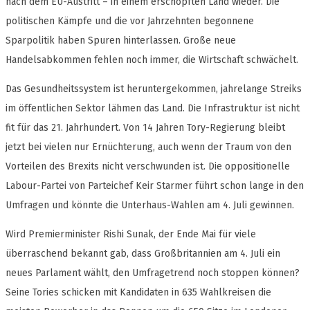
nach dem EU-Austritt – in einem erschöpften Land wieder. Die
politischen Kämpfe und die vor Jahrzehnten begonnene
Sparpolitik haben Spuren hinterlassen. Große neue
Handelsabkommen fehlen noch immer, die Wirtschaft schwächelt.
Das Gesundheitssystem ist heruntergekommen, jahrelange Streiks
im öffentlichen Sektor lähmen das Land. Die Infrastruktur ist nicht
fit für das 21. Jahrhundert. Von 14 Jahren Tory-Regierung bleibt
jetzt bei vielen nur Ernüchterung, auch wenn der Traum von den
Vorteilen des Brexits nicht verschwunden ist. Die oppositionelle
Labour-Partei von Parteichef Keir Starmer führt schon lange in den
Umfragen und könnte die Unterhaus-Wahlen am 4. Juli gewinnen.
Wird Premierminister Rishi Sunak, der Ende Mai für viele
überraschend bekannt gab, dass Großbritannien am 4. Juli ein
neues Parlament wählt, den Umfragetrend noch stoppen können?
Seine Tories schicken mit Kandidaten in 635 Wahlkreisen die