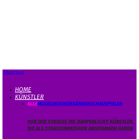
Musicload
HOME
KÜNSTLER
ALLE
MODEL
MUSIKER
SÄNGER
SCHAUSPIELER
VON DER STRASSE INS RAMPENLICHT: KÜNSTLER, D
IE ALS STRASSENMUSIKER ANGEFANGEN HABEN