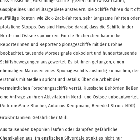
dass russische „Forschungsschiffe“ gezielt Unterwasserkabel,
Gaspipelines und Militärgebiete ansteuern. Die Schiffe fahren dort oft
auffällige Routen: wie Zick-Zack-Fahrten, sehr langsame Fahrten oder
plötzliche Stopps. Das sind Hinweise darauf, dass die Schiffe in der
Nord- und Ostsee spionieren. Für die Recherchen haben die
Reporterinnen und Reporter Spionageschiffe mit der Drohne
beobachtet, tausende Morsesignale dekodiert und hunderttausende
Schiffsbewegungen ausgewertet. Es ist ihnen gelungen, einen
ehemaligen Matrosen eines Spionageschiffs ausfindig zu machen, der
erstmals mit Medien spricht und Details über die Arbeit der
vermeintlichen Forschungsschiffe verrät. Russische Behörden ließen
eine Anfrage zu ihren Aktivitäten in Nord- und Ostsee unbeantwortet.
(Autorin: Marie Blöcher, Antonius Kempmann, Benedikt Strunz NDR)
Großbritannien: Gefährlicher Müll
Aus tausenden Deponien laufen oder dampfen gefährliche
Chemikalien aus. Im englischen Silverdale stinkt es nicht nur