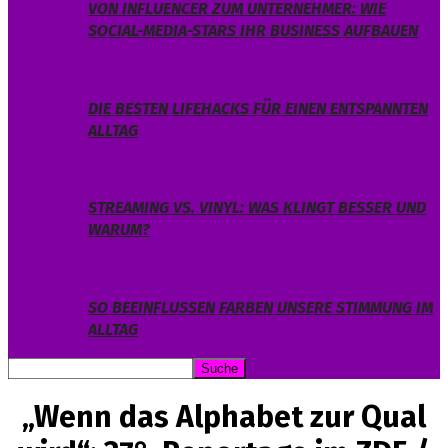
VON INFLUENCER ZUM UNTERNEHMER: WIE
SOCIAL-MEDIA-STARS IHR BUSINESS AUFBAUEN
DIE BESTEN LIFEHACKS FÜR EINEN ENTSPANNTEN
ALLTAG
STREAMING VS. VINYL: WAS KLINGT BESSER UND
WARUM?
SO BEEINFLUSSEN FARBEN UNSERE STIMMUNG IM
ALLTAG
„Wenn das Alphabet zur Qual