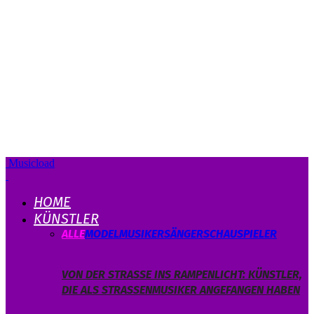
Musicload
HOME
KÜNSTLER
ALLE
MODEL
MUSIKER
SÄNGER
SCHAUSPIELER
VON DER STRASSE INS RAMPENLICHT: KÜNSTLER, D
IE ALS STRASSENMUSIKER ANGEFANGEN HABEN