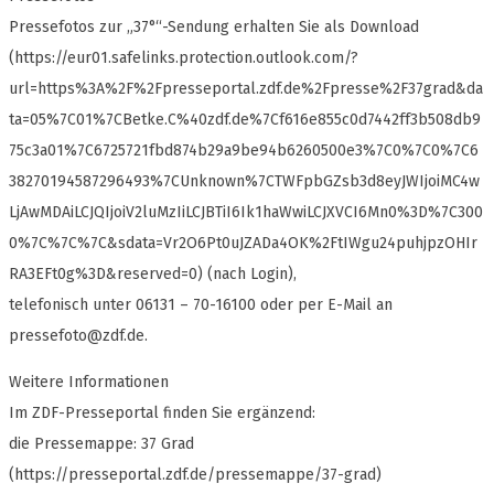
Pressefotos zur „37°“-Sendung erhalten Sie als Download
(https://eur01.safelinks.protection.outlook.com/?
url=https%3A%2F%2Fpresseportal.zdf.de%2Fpresse%2F37grad&da
ta=05%7C01%7CBetke.C%40zdf.de%7Cf616e855c0d7442ff3b508db9
75c3a01%7C6725721fbd874b29a9be94b6260500e3%7C0%7C0%7C6
38270194587296493%7CUnknown%7CTWFpbGZsb3d8eyJWIjoiMC4w
LjAwMDAiLCJQIjoiV2luMzIiLCJBTiI6Ik1haWwiLCJXVCI6Mn0%3D%7C300
0%7C%7C%7C&sdata=Vr2O6Pt0uJZADa4OK%2FtIWgu24puhjpzOHIr
RA3EFt0g%3D&reserved=0) (nach Login),
telefonisch unter 06131 – 70-16100 oder per E-Mail an
pressefoto@zdf.de
.
Weitere Informationen
Im ZDF-Presseportal finden Sie ergänzend:
die Pressemappe: 37 Grad
(https://presseportal.zdf.de/pressemappe/37-grad)