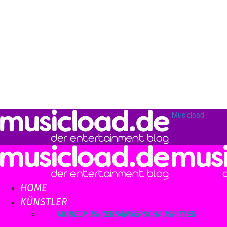
Musicload
HOME
KÜNSTLER
ALLE
MODEL
MUSIKER
SÄNGER
SCHAUSPIELER