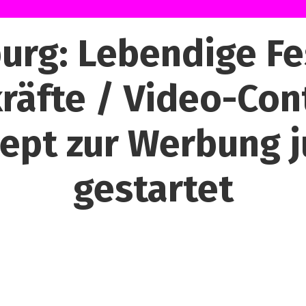
rg: Lebendige Fes
räfte / Video-Conte
pt zur Werbung ju
gestartet