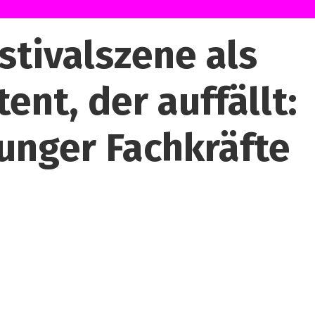
tivalszene als
nt, der auffällt:
nger Fachkräfte