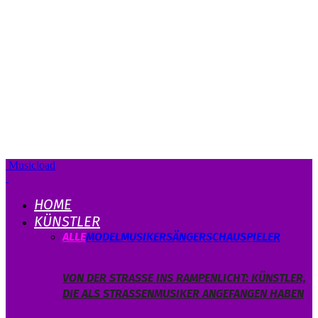
Musicload
HOME
KÜNSTLER
ALLE
MODEL
MUSIKER
SÄNGER
SCHAUSPIELER
VON DER STRASSE INS RAMPENLICHT: KÜNSTLER, D
IE ALS STRASSENMUSIKER ANGEFANGEN HABEN