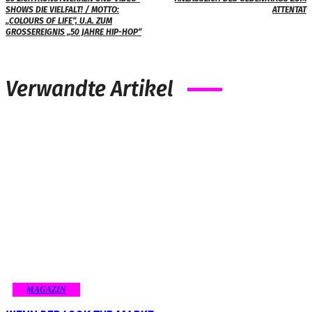
SHOWS DIE VIELFALT! / MOTTO:
ATTENTAT
„COLOURS OF LIFE“, U.A. ZUM
GROSSEREIGNIS „50 JAHRE HIP-HOP“
Verwandte Artikel
MAGAZIN