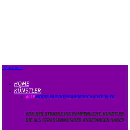
Musicload
HOME
KÜNSTLER
ALLE
MODEL
MUSIKER
SÄNGER
SCHAUSPIELER
VON DER STRASSE INS RAMPENLICHT: KÜNSTLER, D
IE ALS STRASSENMUSIKER ANGEFANGEN HABEN