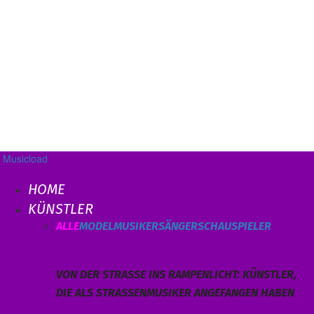
Musicload
HOME
KÜNSTLER
ALLE
MODEL
MUSIKER
SÄNGER
SCHAUSPIELER
VON DER STRASSE INS RAMPENLICHT: KÜNSTLER, D
IE ALS STRASSENMUSIKER ANGEFANGEN HABEN