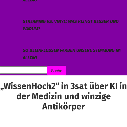
STREAMING VS. VINYL: WAS KLINGT BESSER UND
WARUM?
SO BEEINFLUSSEN FARBEN UNSERE STIMMUNG IM
ALLTAG
„WissenHoch2“ in 3sat über KI in
der Medizin und winzige
Antikörper