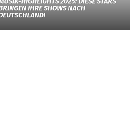
MUSIK-HIGHLIGHTS 2025: DIESE STARS
BRINGEN IHRE SHOWS NACH
DEUTSCHLAND!