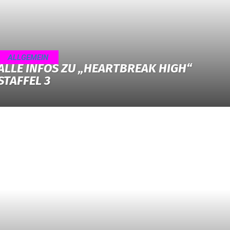
ALLGEMEIN
ALLE INFOS ZU „HEARTBREAK HIGH“
STAFFEL 3