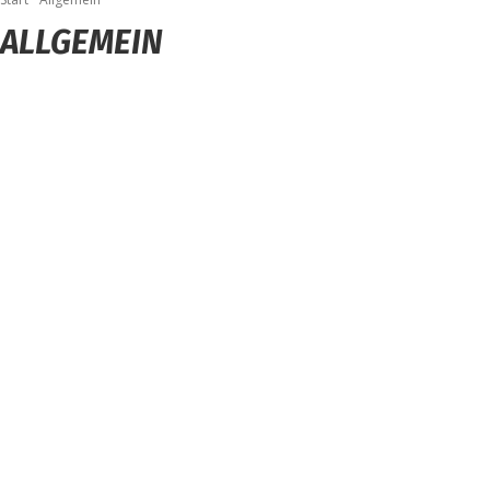
ALLGEMEIN
ALLGEMEIN
BELIEBTE BEITRÄGE
EVENTS & TICKETS
FUN
KINO & TV
KÜNSTLER
MAGAZIN
RATGEBER
TESTBERICHTE