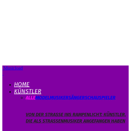
Musicload
HOME
KÜNSTLER
ALLE
MODEL
MUSIKER
SÄNGER
SCHAUSPIELER
VON DER STRASSE INS RAMPENLICHT: KÜNSTLER, D
IE ALS STRASSENMUSIKER ANGEFANGEN HABEN