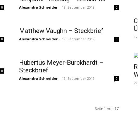
Alexandra Schneider
-
19. September 2019
0
0
C
Ü
Matthew Vaughn – Steckbrief
17
Alexandra Schneider
-
19. September 2019
0
0
Hubertus Meyer-Burckhardt –
R
Steckbrief
0
W
Alexandra Schneider
-
19. September 2019
0
29
Seite 1 von 17