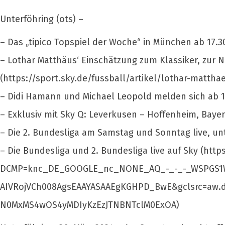
Unterföhring (ots) –
– Das „tipico Topspiel der Woche“ in München ab 17.3
– Lothar Matthäus‘ Einschätzung zum Klassiker, zur 
(https://sport.sky.de/fussball/artikel/lothar-matt
– Didi Hamann und Michael Leopold melden sich ab 1
– Exklusiv mit Sky Q: Leverkusen – Hoffenheim, Bay
– Die 2. Bundesliga am Samstag und Sonntag live, un
– Die Bundesliga und 2. Bundesliga live auf Sky (h
DCMP=knc_DE_GOOGLE_nc_NONE_AQ_-_-_-_WSPGS1W
AIVRojVCh008AgsEAAYASAAEgKGHPD_BwE&gclsrc=aw.
N0MxMS4wOS4yMDIyKzEzJTNBNTclM0ExOA)