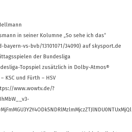
 Hellmann
smann in seiner Kolumne „So sehe ich das“
d-bayern-vs-bvb/13101071/34090) auf skysport.de
ttagsspielen der Bundesliga
desliga-Topspiel zusätzlich in Dolby-Atmos®
 – KSC und Fürth – HSV
https://www.wowtv.de/?
IhMbW__v3-
k=MjFmMGU3Y2Y4ODk5NDRlMzlmMjczZTJlNDU0NTUxMjQl