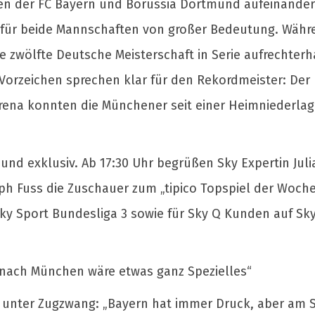
en der FC Bayern und Borussia Dortmund aufeinander.
ch für beide Mannschaften von großer Bedeutung. Wäh
zwölfte Deutsche Meisterschaft in Serie aufrechterh
e Vorzeichen sprechen klar für den Rekordmeister: Der 
z Arena konnten die Münchener seit einer Heimniederla
 und exklusiv. Ab 17:30 Uhr begrüßen Sky Expertin Jul
 Fuss die Zuschauer zum „tipico Topspiel der Woche“
f Sky Sport Bundesliga 3 sowie für Sky Q Kunden auf
nach München wäre etwas ganz Spezielles“
B unter Zugzwang: „Bayern hat immer Druck, aber am