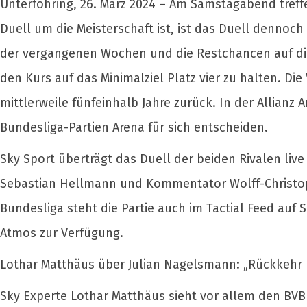
Unterföhring, 26. März 2024 – Am Samstagabend treff
Duell um die Meisterschaft ist, ist das Duell denno
der vergangenen Wochen und die Restchancen auf die 
den Kurs auf das Minimalziel Platz vier zu halten. Di
mittlerweile fünfeinhalb Jahre zurück. In der Allian
Bundesliga-Partien Arena für sich entscheiden.
Sky Sport überträgt das Duell der beiden Rivalen live
Sebastian Hellmann und Kommentator Wolff-Christoph
Bundesliga steht die Partie auch im Tactial Feed au
Atmos zur Verfügung.
Lothar Matthäus über Julian Nagelsmann: „Rückkehr 
Sky Experte Lothar Matthäus sieht vor allem den BV