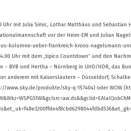
0 Uhr mit Julia Simic, Lothar Matthäus und Sebastian
Nationalmannschaft vor der Heim-EM und Julian Nagel
haeus-kolumne-ueber-frankreich-kroos-nagelsmann-un
4.00 Uhr mit dem „tipico Countdown“ und den Nachmi
ern – BVB und Hertha – Nürnberg in UHD/HDR, das Bun
ter anderem mit Kaiserslautern – Düsseldorf, Schalke
ttps://www.sky.de/produkte/sky-q-157404) oder WOW (
&Wkz=WSPGS1W&gclsrc=aw.ds&&gclid=EAIaIQobChM
ds&et_uk=f48e3200ffde4f8cbd6298044fdbd536&et_g