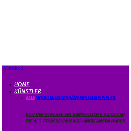
Musicload
HOME
KÜNSTLER
ALLE
MODEL
MUSIKER
SÄNGER
SCHAUSPIELER
VON DER STRASSE INS RAMPENLICHT: KÜNSTLER, D
IE ALS STRASSENMUSIKER ANGEFANGEN HABEN