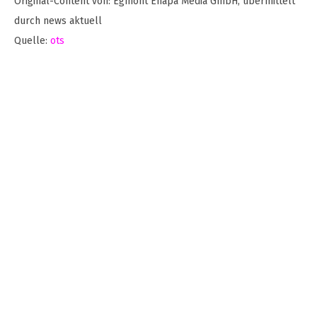
Original-Content von: Egmont Ehapa Media GmbH, übermittelt
durch news aktuell
Quelle:
ots