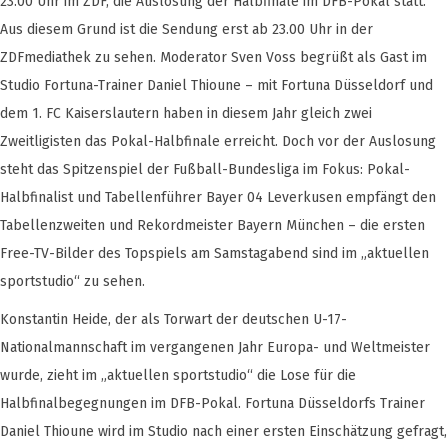
23.00 Uhr im ZDF, die Auslosung der Halbfinale im DFB-Pokal statt.
Aus diesem Grund ist die Sendung erst ab 23.00 Uhr in der
ZDFmediathek zu sehen. Moderator Sven Voss begrüßt als Gast im
Studio Fortuna-Trainer Daniel Thioune – mit Fortuna Düsseldorf und
dem 1. FC Kaiserslautern haben in diesem Jahr gleich zwei
Zweitligisten das Pokal-Halbfinale erreicht. Doch vor der Auslosung
steht das Spitzenspiel der Fußball-Bundesliga im Fokus: Pokal-
Halbfinalist und Tabellenführer Bayer 04 Leverkusen empfängt den
Tabellenzweiten und Rekordmeister Bayern München – die ersten
Free-TV-Bilder des Topspiels am Samstagabend sind im „aktuellen
sportstudio“ zu sehen.
Konstantin Heide, der als Torwart der deutschen U-17-
Nationalmannschaft im vergangenen Jahr Europa- und Weltmeister
wurde, zieht im „aktuellen sportstudio“ die Lose für die
Halbfinalbegegnungen im DFB-Pokal. Fortuna Düsseldorfs Trainer
Daniel Thioune wird im Studio nach einer ersten Einschätzung gefragt,