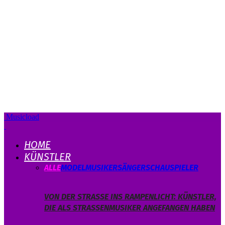
Musicload
HOME
KÜNSTLER
ALLE
MODEL
MUSIKER
SÄNGER
SCHAUSPIELER
VON DER STRASSE INS RAMPENLICHT: KÜNSTLER, D
IE ALS STRASSENMUSIKER ANGEFANGEN HABEN