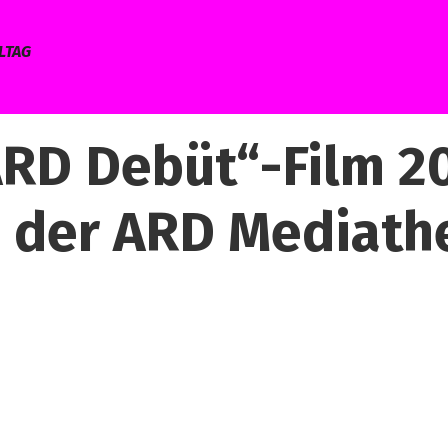
LTAG
ARD Debüt“-Film 2
n der ARD Mediath