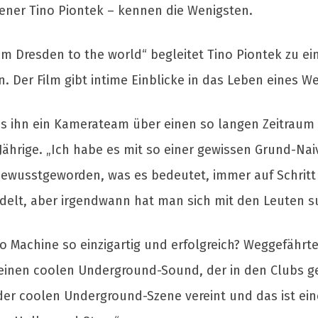
ener Tino Piontek – kennen die Wenigsten.
om Dresden to the world“ begleitet Tino Piontek zu e
n. Der Film gibt intime Einblicke in das Leben eines We
ss ihn ein Kamerateam über einen so langen Zeitraum b
Jährige. „Ich habe es mit so einer gewissen Grund-Naiv
ewusstgeworden, was es bedeutet, immer auf Schritt u
elt, aber irgendwann hat man sich mit den Leuten s
o Machine so einzigartig und erfolgreich? Weggefährt
, einen coolen Underground-Sound, der in den Clubs g
 der coolen Underground-Szene vereint und das ist eine