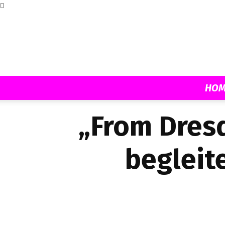
HOM
„From Dres
begleit