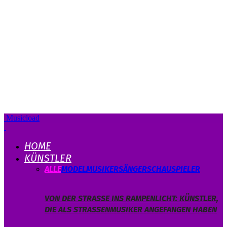
Musicload
HOME
KÜNSTLER
ALLE
MODEL
MUSIKER
SÄNGER
SCHAUSPIELER
VON DER STRASSE INS RAMPENLICHT: KÜNSTLER, D
IE ALS STRASSENMUSIKER ANGEFANGEN HABEN