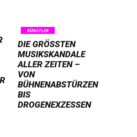
KÜNSTLER
R
DIE GRÖSSTEN M
USIKSKANDALE A
LLER ZEITEN – V
ON B
HR
ÜHNENABSTÜRZEN B
IS D
ROGENEXZESSEN