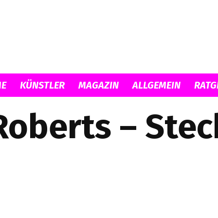
Musicload
E
KÜNSTLER
MAGAZIN
ALLGEMEIN
RATG
 Roberts – Stec