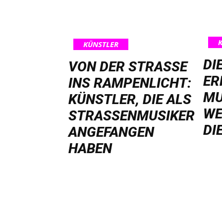
KÜNSTLER
DI
VON DER STRASSE I
ER
NS RAMPENLICHT: K
MU
ÜNSTLER, DIE ALS S
WE
TRASSENMUSIKER AN
DI
GEFANGEN HA
BEN