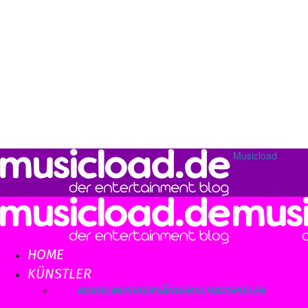
Musicload
HOME
KÜNSTLER
ALLE
MODEL
MUSIKER
SÄNGER
SCHAUSPIELER