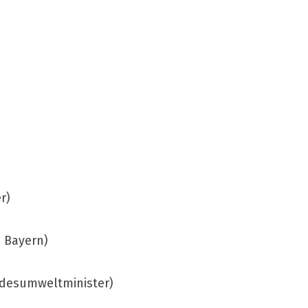
r)
n Bayern)
ndesumweltminister)