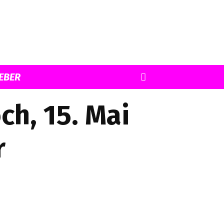
EBER
h, 15. Mai
r