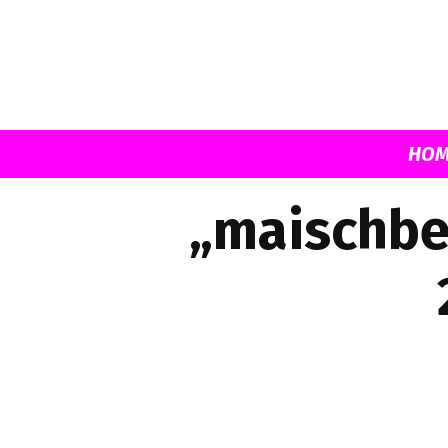
HOM
„maischbe