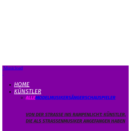
Musicload
HOME
KÜNSTLER
ALLE
MODEL
MUSIKER
SÄNGER
SCHAUSPIELER
VON DER STRASSE INS RAMPENLICHT: KÜNSTLER, D
IE ALS STRASSENMUSIKER ANGEFANGEN HABEN