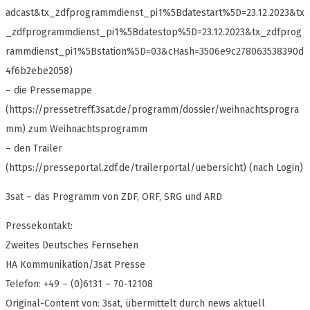
adcast&tx_zdfprogrammdienst_pi1%5Bdatestart%5D=23.12.2023&tx
_zdfprogrammdienst_pi1%5Bdatestop%5D=23.12.2023&tx_zdfprog
rammdienst_pi1%5Bstation%5D=03&cHash=3506e9c278063538390d
4f6b2ebe2058)
– die Pressemappe
(https://pressetreff.3sat.de/programm/dossier/weihnachtsprogra
mm) zum Weihnachtsprogramm
– den Trailer
(https://presseportal.zdf.de/trailerportal/uebersicht) (nach Login)
3sat – das Programm von ZDF, ORF, SRG und ARD
Pressekontakt:
Zweites Deutsches Fernsehen
HA Kommunikation/3sat Presse
Telefon: +49 – (0)6131 – 70-12108
Original-Content von: 3sat, übermittelt durch news aktuell